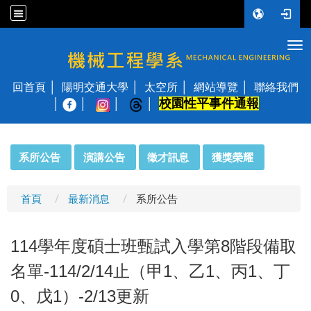
Tog
國立陽明交通大學 機械工程學系
回首頁
陽明交通大學
太空所
網站導覽
聯絡我們
校園性平事件通報
│
:::
系所公告
演講公告
徵才訊息
獲獎榮耀
首頁
最新消息
系所公告
114學年度碩士班甄試入學第8階段備取
名單-114/2/14止（甲1、乙1、丙1、丁
0、戊1）-2/13更新