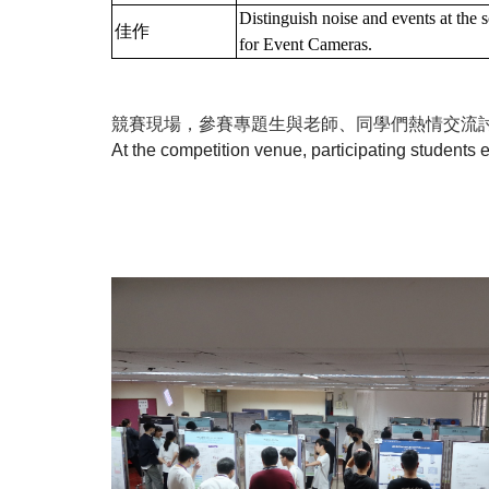
Distinguish noise and events at the 
佳作
for Event Cameras.
競賽現場，參賽專題生與老師
、
同學們熱情交流
At the competition venue, participating students 