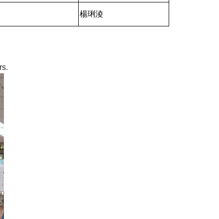
楊琍淩
rs.