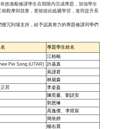
，有效激勵修課學生在期限內完成專題，加強學生
互相觀摩與競賽，更能彼此砥礪學習，進而提升系
們撥冗到場支持，給予認真努力的專題修課同學們
姓名
專題學生姓名
江柏樞
hee Pei Song (UTAR)
許菡真
吳謹君
林揚森
黃正昇
李姿盈
陳奕蓁、劉語安
郭恩琳
高逸傑、李煜宸
簡依婷
楊右晨