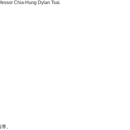
rofessor Chia-Hung Dylan Tsai.
指導。