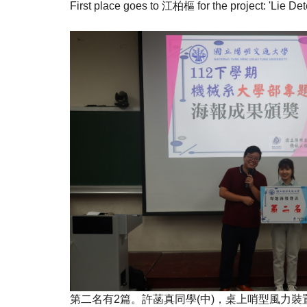
First place goes to
江柏樞
for the project: 'Lie D
第二名有
2
篇。許菡真同學
(
中
)
，桌上哨型風力裝