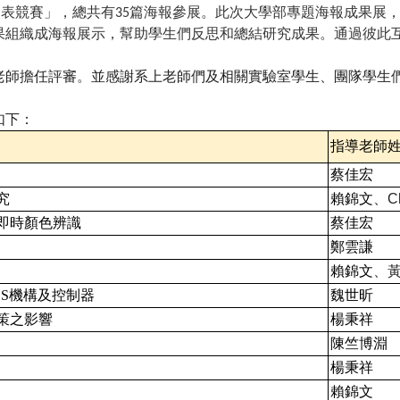
發表競賽」，總共有
篇海報參展。此次大學部專題海報成果展
35
果組織成海報展示，幫助學生們反思和總結研究成果。通過彼此
老師擔任評審
。
並感謝系上老師們及相關實驗室學生、團隊學生
如下
：
指導老師
蔡佳宏
究
賴錦文
、
C
即時顏色辨識
蔡佳宏
鄭雲謙
賴錦文
、
S
機構及控制器
魏世昕
策之影響
楊秉祥
陳竺博淵
楊秉祥
賴錦文