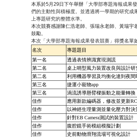
本系於
5
月
29
日下午舉辦
「大學部專題海報成果
們的主動性與積極度。並透過將一學期的研究成
上專題
研究
的整體水準。
本次競賽感謝陳仁浩老師、張瑞永老師、黃瑞宇
鼓勵
。
本次
「大學部專題海報成果發表競賽」
得獎名單
名次
專題題目
第一名
透過表情辨識實現測謊
第二名
桌上哨型風力裝置改良與設計研
第二名
利用機器學習及均衡化達到夜間
第三名
捷運小寵物
app
第三名
渦流誘導懸臂樑振動之能量轉換
佳作
應用新款編碼器，修改並更新
RC
佳作
以神經生理量測並量化壓力對決
佳作
針對
EB Camera
測試的裝置設計
佳作
腹腔鏡手術模組模擬計劃
佳作
史前動物滑翔流場可視化設計