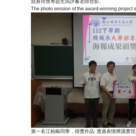
競賽得獎專題生與
評審
老師
合影
。
The photo session of the award-winning project s
第一名江柏樞同學，得獎作品
:
透過表情辨識實現