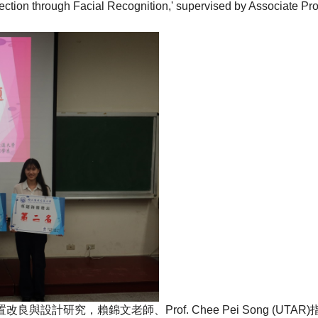
etection through Facial Recognition,' supervised by Associate P
置改良與設計研究，賴錦文老師、
Prof.
Chee Pei Song (UTAR)