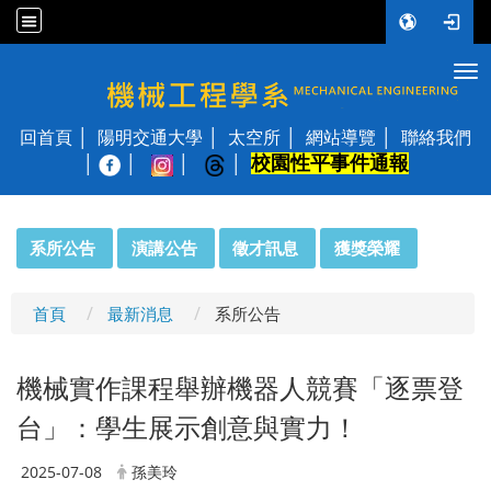
Tog
國立陽明交通大學 機械工程學系
回首頁
陽明交通大學
太空所
網站導覽
聯絡我們
校園性平事件通報
│
:::
系所公告
演講公告
徵才訊息
獲獎榮耀
首頁
最新消息
系所公告
機械實作課程舉辦機器人競賽「逐票登
台」：學生展示創意與實力！
2025-07-08
孫美玲