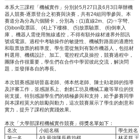
本系大三課程「機械實作」分別於5月27日及6月3日舉辦機
器人競賽-逐票登台之初賽與決賽，共有24組同學參與。本
賽道分為分為六個關卡，分別為：(1)直線2m、(2)ㄇ字彎、
(3)ibon取票區、 (4)上下樓梯、 (5)放票驗票、 (6)倒車入
庫， 機器人需使用無線遙控，不得有額外線材連界外部訊
號或電源。過程中考驗操作的敏捷性、機械對路面的適應性
和取票放票的精準度。學生需從無到有製作機器人，包括材
料選用、機構設計、加工、電控程式及操控，競賽過程中，
團隊合作很重要，學生們在合作中學習彼此交流，解決問
題，並發揮各自的專長。
本次競賽感謝胡晉嘉老師、傅本然老師、陳士勛老師的指導
及評審工作，並感謝系上、創創工坊及機械工廠等單位的技
術支援。特別感謝學生們的積極參與和支持，給予參賽同學
與本課程莫大的鼓勵與動力，這次競賽展示了學生的創意和
實力，提升了課程的實踐效果。
本次
「大學部課程機械實作競賽」
得獎名單如下：
名次
小組名稱
學生姓名
第一名
A9
最強隊長蔡均棋
林孟群