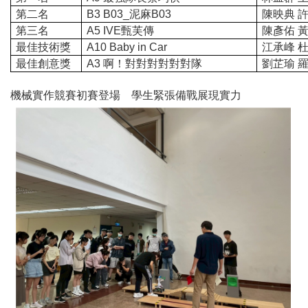
第二名
B3 B03_
泥麻B03
陳映典 
第三名
A5 IVE
甄芙傳
陳彥佑
最佳技術獎
A10 Baby in Car
江承峰
最佳創意獎
A3
啊！對對對對對對隊
劉芷瑜
機械實作競賽初賽登場 學生緊張備戰展現實力