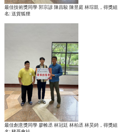
最佳技術獎同學
郭宗諺 陳昌駿 陳昱庭 林琮凱
，得獎組
名
:
送貨狐狸
最佳創意獎同學
廖帷丞 林冠廷 林柏丞 林昊錡
，得獎組
名
:
豬哥會社