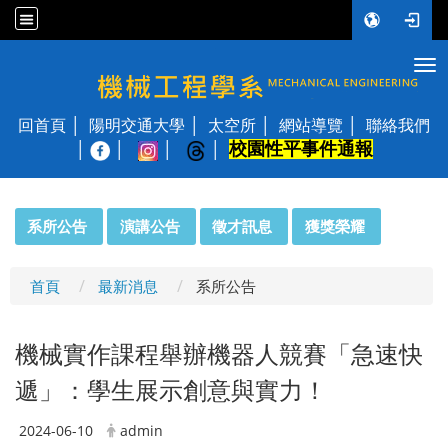
Tog
國立陽明交通大學 機械工程學系
回首頁
陽明交通大學
太空所
網站導覽
聯絡我們
校園性平事件通報
│
:::
系所公告
演講公告
徵才訊息
獲獎榮耀
首頁
最新消息
系所公告
機械實作課程舉辦機器人競賽「急速快
遞」：學生展示創意與實力！
2024-06-10
admin