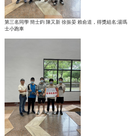
第三名同學
簡士鈞 陳又新 徐振晏 賴俞道
，得獎組名
:
湯瑪
士小跑車