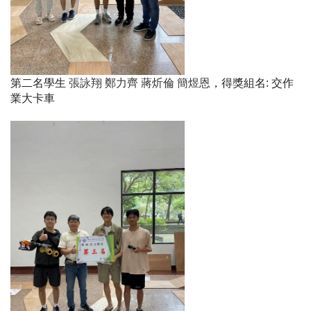
第二名學生
張詠翔 鄭力齊 蔣炘倫 簡煜恩
，得獎組名
:
交作
業大卡車