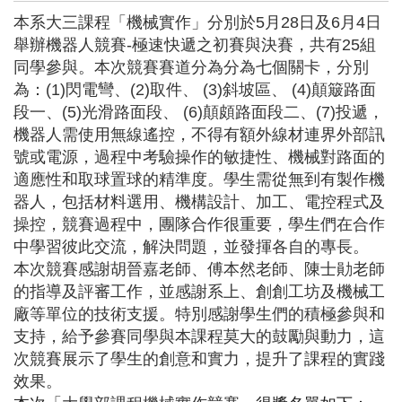
本系大三課程「機械實作」分別於5月28日及6月4日
舉辦機器人競賽-極速快遞之初賽與決賽，共有25組
同學參與。本次競賽賽道分為分為七個關卡，分別
為：(1)閃電彎、(2)取件、 (3)斜坡區、 (4)顛簸路面
段一、(5)光滑路面段、 (6)顛頗路面段二、(7)投遞，
機器人需使用無線遙控，不得有額外線材連界外部訊
號或電源，過程中考驗操作的敏捷性、機械對路面的
適應性和取球置球的精準度。學生需從無到有製作機
器人，包括材料選用、機構設計、加工、電控程式及
操控，競賽過程中，團隊合作很重要，學生們在合作
中學習彼此交流，解決問題，並發揮各自的專長。
本次競賽感謝胡晉嘉老師、傅本然老師、陳士勛老師
的指導及評審工作，並感謝系上、創創工坊及機械工
廠等單位的技術支援。特別感謝學生們的積極參與和
支持，給予參賽同學與本課程莫大的鼓勵與動力，這
次競賽展示了學生的創意和實力，提升了課程的實踐
效果。