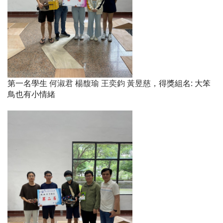
第一名學生
何淑君 楊馥瑜 王奕鈞 黃昱慈
，得獎組名
:
大笨
鳥也有小情緒