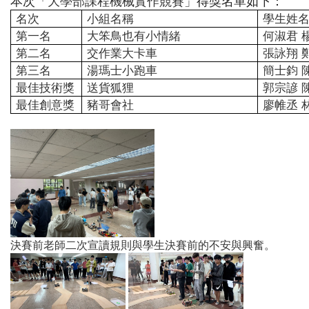
本次
「大學部課程機械實作競賽」
得獎名單如下：
名次
小組名稱
學生姓
第一名
大笨鳥也有小情緒
何淑君 
第二名
交作業大卡車
張詠翔 
第三名
湯瑪士小跑車
簡士鈞 
最佳技術獎
送貨狐狸
郭宗諺 
最佳創意獎
豬哥會社
廖帷丞 
決賽前老師二次宣讀規則與學生決賽前的不安與興奮。