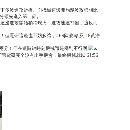
也抓下多波進攻籃板。而機械這邊開局幾波攻勢相比
 一分領先進入第二節。
研這邊進攻開始稍稍熄火，進攻連連打鐵，這反而
但電研這邊也不妨多讓，#69陳俊瑋 及 #8黃浩
至兩分！但在這關鍵時刻機械還是穩到不行啊
電研完全沒有出手機會，最終機械就以 61:56