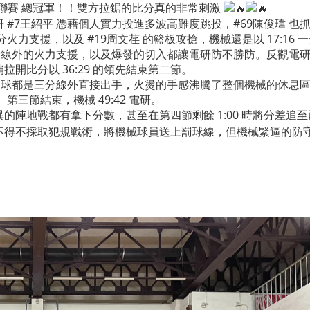
籃球聯賽 總冠軍！！雙方拉鋸的比分真的非常刺激
 #7王紹平 憑藉個人實力投進多波高難度跳投，#69陳俊瑋 
火力支援，以及 #19周文荏 的籃板攻搶，機械還是以 17:16
三分線外的火力支援，以及爆發的切入都讓電研防不勝防。反觀電
開比分以 36:29 的領先結束第二節。
分球都是三分線外直接出手，火燙的手感沸騰了整個機械的休息區！
三節結束，機械 49:42 電研。
的陣地戰都有拿下分數，甚至在第四節剩餘 1:00 時將分差追
得不採取犯規戰術，將機械球員送上罰球線，但機械緊逼的防守讓