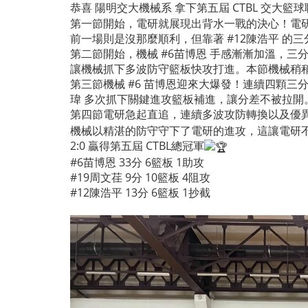
恭喜 陽明交大機械系 拿下第五屆 CTBL 交大
第一節開始，電研就展現出背水一戰的決心！電研
前一場則是沒那麼順利，但靠著 #12陳浩平 的三分
第二節開始，機械 #6苗博恩 手感漸漸加溫，
讓機械抓下多波防守籃板快攻打進。本節機械稍稍拉
第三節機械 #6 苗博恩迎來大爆發！連續四顆三
瑋 多次抓下關鍵進攻籃板補進，讓分差不被拉開。第
第四節電研急起直追，連續多波攻防轉換以及優異
機械以精湛的防守守下了電研的進攻，這讓電研不
2:0 贏得第五屆 CTBL總冠軍
#6苗博恩 33分 6籃板 1助攻
#19周文荏 9分 10籃板 4阻攻
#12陳浩平 13分 6籃板 1抄截