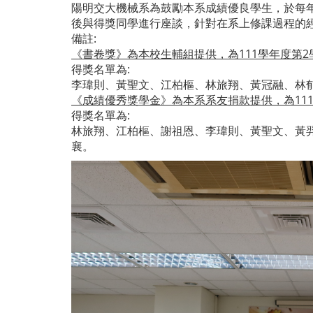
陽明交大機械系為鼓勵本系成績優良學生，於每年年底
後與得獎同學進行座談，針對在系上修課過程的
備註:
《書卷獎》為本校生輔組提供，為111學年度第2
得獎名單為:
李瑋則、黃聖文、江柏樞、林旅翔、黃冠融、林
《成績優秀獎學金》為本系系友捐款提供，為11
得獎名單為:
林旅翔、江柏樞、謝祖恩、李瑋則、黃聖文、黃
襄。