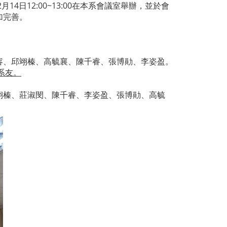
日12:00~13:00在本系會議室舉辦，並於會
加完善。
容、邱翊榛、高毓襄、陳千睿、張博勛、李姿盈。
系友。
翊榛、莊淑閔、陳千睿、李姿盈、張博勛、高毓