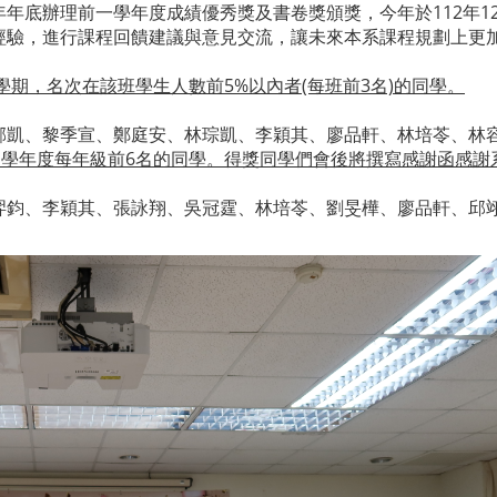
辦理前一學年度成績優秀獎及書卷獎頒獎，今年於112年12月14
經驗，進行課程回饋建議與意見交流，讓未來本系課程規劃上更
學期，名次在該班學生人數前5%以內者(每班前3名)的同學。
郁凱、黎季宣、鄭庭安、林琮凱、李穎其、廖品軒、林培苓、林
1學年度每年級前6名的同學。得獎同學們會後將撰寫感謝函感謝
羿鈞、李穎其、張詠翔、吳冠霆、林培苓、劉旻樺、廖品軒、邱