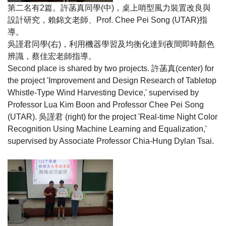
第二名有
2
篇。許菡真同學
(
中
)
，桌上哨型風力裝置改良與
設計研究，賴錦文老師、
Prof.
Chee Pei Song (UTAR)
指
導。
吳謹君同學
(
右
)
，利用機器學習及均衡化達到夜間即時顏色
辨識，蔡佳宏老師指導。
Second place is shared by two projects.
許菡真
(center) for
the project 'Improvement and Design Research of Tabletop
Whistle-Type Wind Harvesting Device,' supervised by
Professor Lua Kim Boon and Professor Chee Pei Song
(UTAR).
吳謹君
(right) for the project 'Real-time Night Color
Recognition Using Machine Learning and Equalization,'
supervised by Associate Professor Chia-Hung Dylan Tsai.