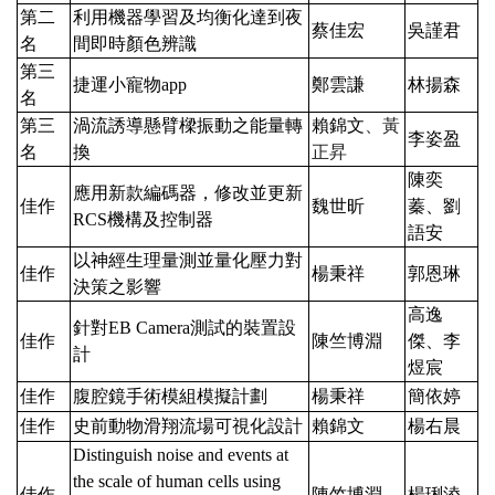
第二
利用機器學習及均衡化達到夜
蔡佳宏
吳謹君
名
間即時顏色辨識
第三
捷運小寵物
app
鄭雲謙
林揚森
名
第三
渦流誘導懸臂樑振動之能量轉
賴錦文
、黃
李姿盈
名
換
正昇
陳奕
應用新款編碼器，修改並更新
佳作
魏世昕
蓁、劉
RCS
機構及控制器
語安
以神經生理量測並量化壓力對
佳作
楊秉祥
郭恩琳
決策之影響
高逸
針對
EB Camera
測試的裝置設
佳作
陳竺博淵
傑、李
計
煜宸
佳作
腹腔鏡手術模組模擬計劃
楊秉祥
簡依婷
佳作
史前動物滑翔流場可視化設計
賴錦文
楊右晨
Distinguish noise and events at
the scale of human cells using
佳作
陳竺博淵
楊琍淩