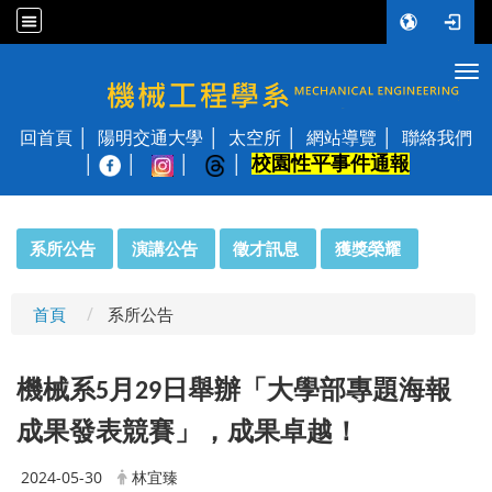
Tog
國立陽明交通大學 機械工程學系
回首頁
陽明交通大學
太空所
網站導覽
聯絡我們
校園性平事件通報
│
:::
系所公告
演講公告
徵才訊息
獲獎榮耀
首頁
系所公告
機械系
月
日舉辦「大學部專題海報
5
29
成果發表競賽」，成果卓越
！
2024-05-30
林宜臻