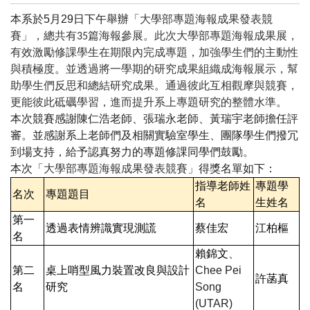
本系於
5
月
29
日下午舉辦
「大學部專題海報成果發表競
賽」，總共有
篇海報參展。此次大學部專題海報成果展，
35
有效激勵修課學生在期限內完成專題，加強學生們的主動性
與積極度。並透過將一學期的研究成果組織成海報展示，幫
助學生們反思和總結研究成果。通過彼此互相觀摩與競賽，
更能彼此砥礪學習，進而提升系上專題
研究
的整體水準。
本次競賽感謝陳仁浩老師、張瑞永老師、黃瑞宇老師擔任評
審
。
並感謝系上老師們及相關實驗室學生、團隊學生們撥冗
到場支持，給予認真努力的專題修課同學們鼓勵
。
本次
「大學部專題海報成果發表競賽」
得獎名單如下
：
指導老師姓
專題學
名次
專題題目
名
生姓名
第一
透過表情辨識實現測謊
蔡佳宏
江柏樞
名
賴錦文
、
第二
桌上哨型風力裝置改良與設計
Chee Pei
許菡真
名
研究
Song
(UTAR)