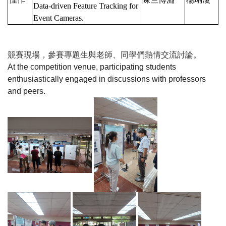
Data-driven Feature Tracking for
Event Cameras.
競賽現場，參賽專題生與老師
、
同學們熱情交流討論。
At the competition venue, participating students
enthusiastically engaged in discussions with professors
and peers.