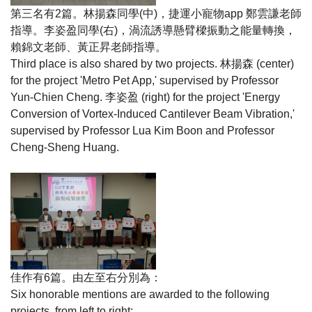
第三名有
2
篇。林揚森同學
(
中
)
，捷運小寵物
app
鄭雲謙老師
指導。李姿盈同學
(
右
)
，渦流誘導懸臂樑振動之能量轉換，
賴錦文老師、黃正昇老師指導。
Third place is also shared by two projects.
林揚森
(center)
for the project 'Metro Pet App,' supervised by Professor
Yun-Chien Cheng.
李姿盈
(right) for the project 'Energy
Conversion of Vortex-Induced Cantilever Beam Vibration,'
supervised by Professor Lua Kim Boon and Professor
Cheng-Sheng Huang.
佳作有
6
篇。由左至右分別為
：
Six honorable mentions are awarded to the following
projects, from left to right: