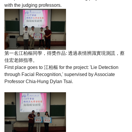
with the judging professors.
第一名江柏樞同學，得獎作品
:
透過表情辨識實現測謊，蔡
佳宏老師指導。
First place goes to
江柏樞
for the project: 'Lie Detection
through Facial Recognition,' supervised by Associate
Professor Chia-Hung Dylan Tsai.