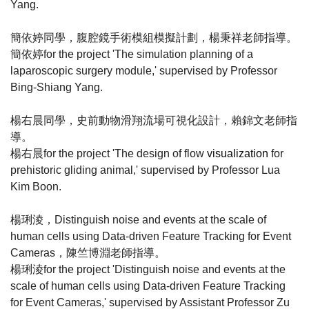
Yang.
簡依婷同學，腹腔鏡手術模組模擬計劃，楊秉祥老師指導。
簡依婷
for the project '
The simulation planning of a
laparoscopic surgery module
,'
supervised by Professor
Bing-Shiang Yang.
楊右晨同學，史前動物滑翔流場可視化設計，賴錦文老師指
導。
楊右晨
for the project '
The design of flow
visualization
for
prehistoric gliding animal
,'
supervised by Professor Lua
Kim Boon.
楊琍淩，
Distinguish noise and events at the scale of
human cells using Data-driven Feature Tracking for Event
Cameras
，陳竺博淵老師指導。
楊琍淩
for the project 'Distinguish noise and events at the
scale of human cells using Data-driven Feature Tracking
for Event Cameras,' supervised by Assistant Professor Zu