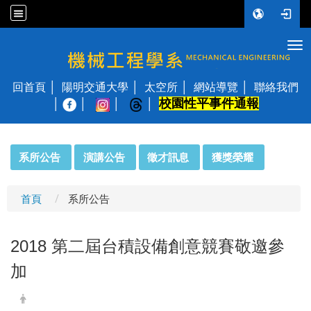
Tog
國立陽明交通大學 機械工程學系
回首頁
陽明交通大學
太空所
網站導覽
聯絡我們
校園性平事件通報
│
:::
系所公告
演講公告
徵才訊息
獲獎榮耀
首頁
系所公告
2018 第二屆台積設備創意競賽敬邀參
加