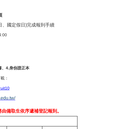
項
日、國定假日)完成報到手續
:00
書、4.身份證正本
下載：
ruit10
.edu.tw/
將由備取生依序遞補登記報到。