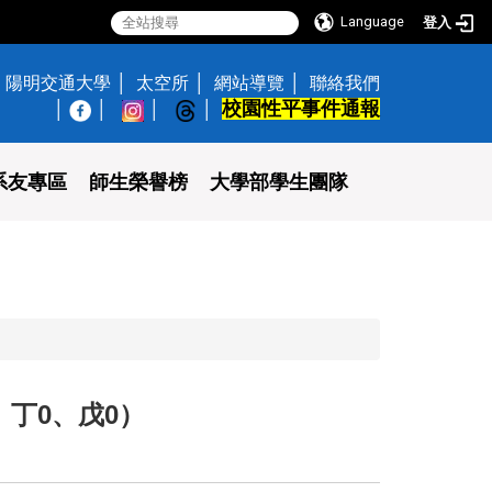
Language
登入
陽明交通大學
太空所
網站導覽
聯絡我們
校園性平事件通報
│
系友專區
師生榮譽榜
大學部學生團隊
、丁0、戊0）