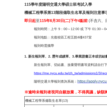
115
學年度陽明交通大學碩士班考試入學
機械工程學系第13階段備取生名單及報到注意事
即日起
至
115
年6月30日(二)下午4點前
(
不含六、
報到時間：上午 9：00～12:00 或 下午 01:30～04
報到地點：光復校區工程五館4樓437室
報到時需攜帶
1.
新生報到單、2. 歷年成績單、3.畢業證書正本或切結
新生報到單、切結書、放棄聲明書等資料請自行
https://me.nycu.edu.tw/zh_tw/admissions1/3/rec
https://apply.nycu
陽明交通大學報到查詢系統：
※逾時未報到者視同自願放棄，不得異議，缺額
機械工程學系備取生名單(13)