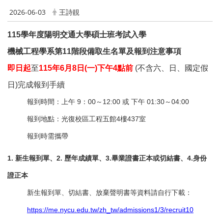
2026-06-03
王詩靚
115
學年度陽明交通大學碩士班考試入學
機械工程學系第11階段備取生名單及報到注意事項
即日起
至
115
年6月8日(一)下午4點前
(
不含六、日、國定假
日)完成報到手續
報到時間：上午 9：00～12:00 或 下午 01:30～04:00
報到地點：光復校區工程五館4樓437室
報到時需攜帶
1.
新生報到單、2. 歷年成績單、3.畢業證書正本或切結書、4.身份
證正本
新生報到單、切結書、放棄聲明書等資料請自行下載：
https://me.nycu.edu.tw/zh_tw/admissions1/3/recruit10