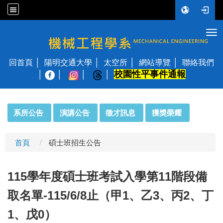
Tog
國立陽明交通大學 機械工程學系
回首頁
陽明交通大學
太空所
網站導覽
聯絡我們
校園性平事件通報
│
:::
系所公告
演講公告
徵才訊息
獲獎榮耀
首頁
碩士班招生公告
115
學年度碩士班考試入學第11階段備
取名單-115/6/8止（甲1、乙3、丙2、丁
1、戊0）