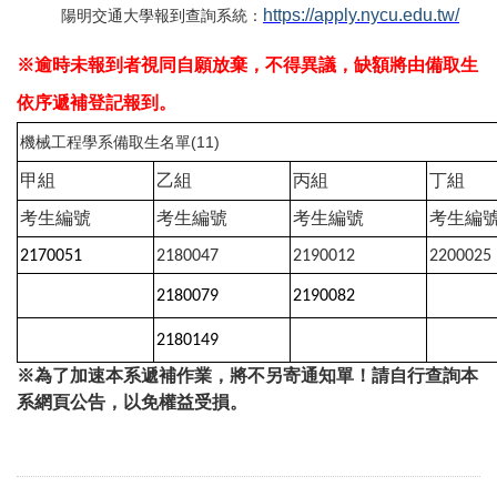
https://apply.nycu.edu.tw/
陽明交通大學報到查詢系統：
※逾時未報到者視同自願放棄，不得異議，缺額將由備取生
依序遞補登記報到。
機械工程學系備取生名單(11)
甲組
乙組
丙組
丁組
考生編號
考生編號
考生編號
考生編
2170051
2180047
2190012
2200025
2180079
2190082
2180149
※為了加速本系遞補作業，將不另寄通知單！請自行查詢本
系網頁公告，以免權益受損。