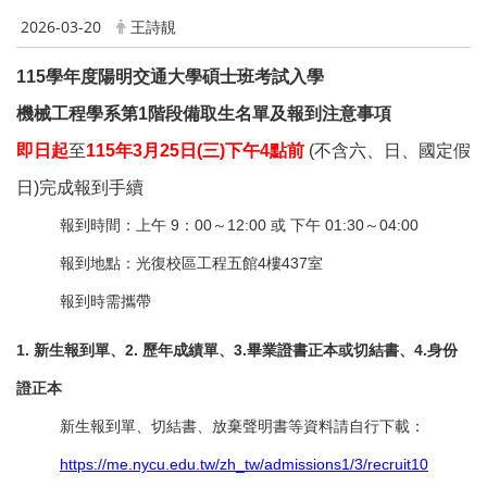
2026-03-20
王詩靚
115
學年度陽明交通大學碩士班考試入學
機械工程學系第1階段備取生名單及報到注意事項
即日起
至
115
年3月25日(三)下午4點前
(
不含六、日、國定假
日)完成報到手續
報到時間：上午 9：00～12:00 或 下午 01:30～04:00
報到地點：光復校區工程五館4樓437室
報到時需攜帶
1.
新生報到單、2. 歷年成績單、3.畢業證書正本或切結書、4.身份
證正本
新生報到單、切結書、放棄聲明書等資料請自行下載：
https://me.nycu.edu.tw/zh_tw/admissions1/3/recruit10