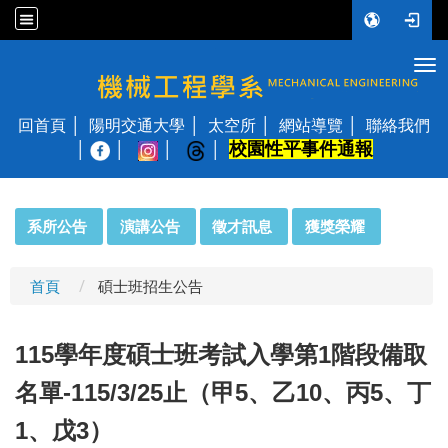
Tog
國立陽明交通大學 機械工程學系
回首頁
陽明交通大學
太空所
網站導覽
聯絡我們
校園性平事件通報
│
:::
系所公告
演講公告
徵才訊息
獲獎榮耀
首頁
碩士班招生公告
115
學年度碩士班考試入學第1階段備取
名單-115/3/25止（甲5、乙10、丙5、丁
1、戊3）