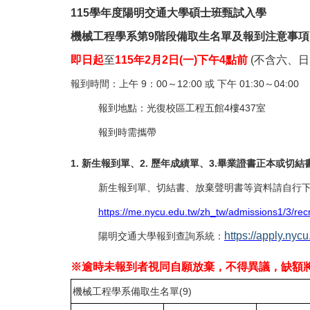
115
學年度陽明交通大學碩士班甄試入學
機械工程學系第9階段備取生名單及報到注意事項
即日起
至
115
年2月2日(一)下午4點前
(
不含六、日
報到時間：上午 9：00～12:00 或 下午 01:30～04:00
報到地點：光復校區工程五館4樓437室
報到時需攜帶
1.
新生報到單、2. 歷年成績單、3.畢業證書正本或切結
新生報到單、切結書、放棄聲明書等資料請自行
https://me.nycu.edu.tw/zh_tw/admissions1/3/rec
https://apply.nycu
陽明交通大學報到查詢系統：
※逾時未報到者視同自願放棄，不得異議，缺額
機械工程學系備取生名單(9)