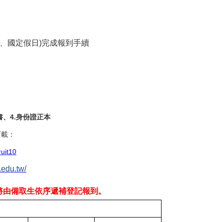
、國定假日)完成報到手續
書、4.身份證正本
下載：
ruit10
.edu.tw/
將由備取生依序遞補登記報到。