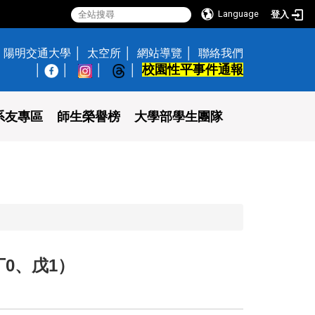
Language
登入
陽明交通大學
太空所
網站導覽
聯絡我們
校園性平事件通報
│
系友專區
師生榮譽榜
大學部學生團隊
丁0、戊1）