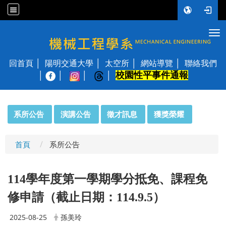
Tog
國立陽明交通大學 機械工程學系
回首頁
陽明交通大學
太空所
網站導覽
聯絡我們
校園性平事件通報
│
:::
系所公告
演講公告
徵才訊息
獲獎榮耀
首頁
系所公告
114學年度第一學期學分抵免、課程免
修申請（截止日期：114.9.5）
2025-08-25
孫美玲