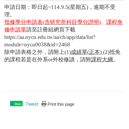
申請日期：即日起
~114.9.5(
星期五
)
，逾期不受
理。
抵修學分申請表
(
含研究所科目學分證明
)
、
課程免
修申請單
請至註冊組網頁下載
https://aa.nycu.edu.tw/aa/ch/app/data/list?
module=nycu0038&id=2468
除申請表格之外，請附上
(1)
成績單
(
正本
)
(2)
抵免
的課程若是在外系
or
外校修讀，請附
課程大綱
。
Tweet
Print this page
Share