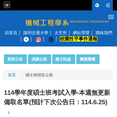
Tog
國立陽明交通大學 機械工程學系
回首頁
陽明交通大學
太空所
網站導覽
聯絡我們
校園性平事件通報
│
:::
系所公告
演講公告
徵才訊息
獲獎榮耀
首頁
碩士班招生公告
114學年度碩士班考試入學-本週無更新
備取名單(預計下次公告日：114.6.25)