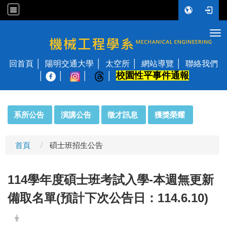
Tog
國立陽明交通大學 機械工程學系
回首頁
陽明交通大學
太空所
網站導覽
聯絡我們
校園性平事件通報
│
:::
系所公告
演講公告
徵才訊息
獲獎榮耀
首頁
碩士班招生公告
114學年度碩士班考試入學-本週無更新
備取名單(預計下次公告日：114.6.10)