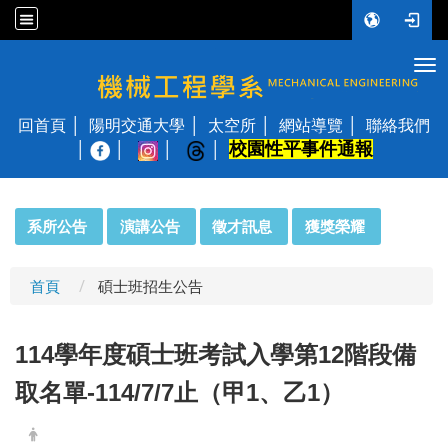
Tog
國立陽明交通大學 機械工程學系
回首頁
陽明交通大學
太空所
網站導覽
聯絡我們
校園性平事件通報
│
:::
系所公告
演講公告
徵才訊息
獲獎榮耀
首頁
碩士班招生公告
114
學年度碩士班考試入學第12階段備
取名單-114/7/7止（甲1、乙1）