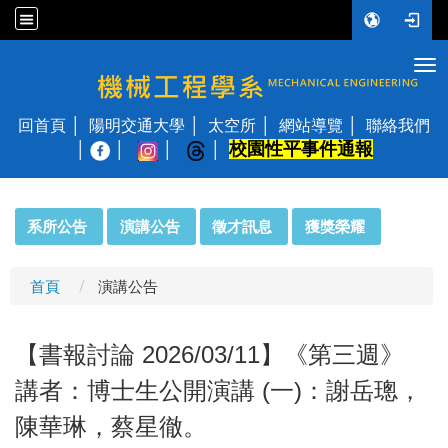
Tog
國立陽明交通大學 機械工程學系
回首頁
陽明交通大學
太空所
網站導覽
聯絡我們
校園性平事件通報
│
:::
系所公告
演講公告
徵才訊息
獲獎榮耀
首頁
演講公告
【書報討論 2026/03/11】《第三週》
講者：博士生公開演講 (一)：謝岳璁，
陳華琳，蔡星徹。