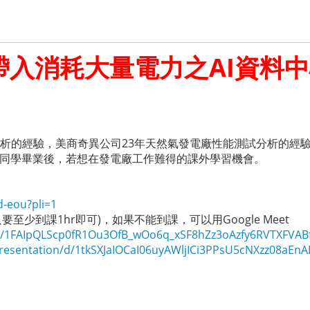
帶入消耗大量電力之AI資料
分析的經驗，美商奇異公司23年天然氣發電廠性能測試分析的經
是同學畢業後，若想在發電廠工作難得的課外學習機會。
d-eou?pli=1
00 (只要至少到課1hr即可)，如果不能到課，可以用Google Meet
/e/1FAIpQLScp0fR1Ou3OfB_wOo6q_xSF8hZz3oAzfy6RVTXFVAB
esentation/d/1tkSXJaIOCaI06uyAWljICi3PPsU5cNXzz08aEnADhw0