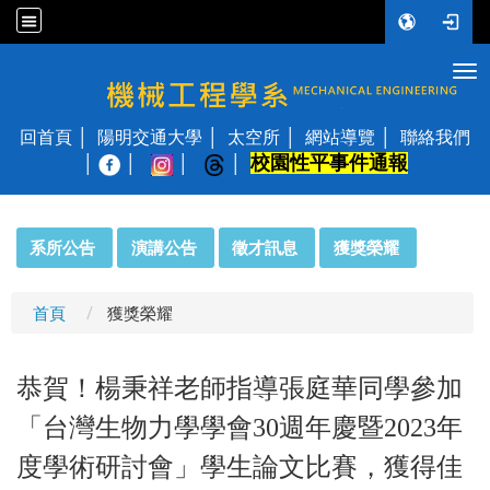
Tog
國立陽明交通大學 機械工程學系
回首頁
陽明交通大學
太空所
網站導覽
聯絡我們
校園性平事件通報
│
:::
系所公告
演講公告
徵才訊息
獲獎榮耀
首頁
獲獎榮耀
恭賀！楊秉祥老師指導張庭華同學參加
「台灣生物力學學會30週年慶暨2023年
度學術研討會」學生論文比賽，獲得佳