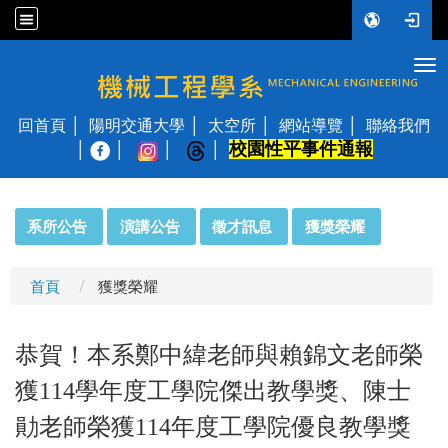
Tog
國立陽明交通大學 機械工程學系
回首頁
陽明交通大學
太空所
網站導覽
聯絡我們
校園性平事件通報
│
:::
系所公告
演講公告
徵才訊息
獲獎榮耀
首頁
獲獎榮耀
恭賀！本系鄭中緯老師與賴錦文老師榮
獲114學年度工學院傑出教學獎、陳士
勛老師榮獲114年度工學院優良教學獎