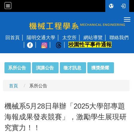
Tog
國立陽明交通大學 機械工程學系
回首頁
陽明交通大學
太空所
網站導覽
聯絡我們
校園性平事件通報
│
:::
系所公告
演講公告
徵才訊息
獲獎榮耀
首頁
系所公告
機械系5月28日舉辦「2025大學部專題
海報成果發表競賽」，激勵學生展現研
究實力！！