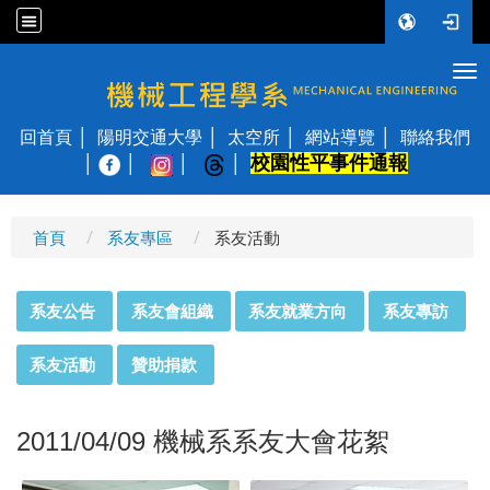
Tog
國立陽明交通大學 機械工程學系
回首頁
陽明交通大學
太空所
網站導覽
聯絡我們
校園性平事件通報
│
首頁
系友專區
系友活動
:::
系友公告
系友會組織
系友就業方向
系友專訪
系友活動
贊助捐款
2011/04/09 機械系系友大會花絮