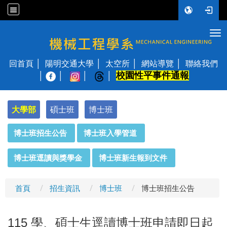
Tog
國立陽明交通大學 機械工程學系
回首頁
陽明交通大學
太空所
網站導覽
聯絡我們
校園性平事件通報
│
大學部
碩士班
博士班
:::
博士班招生公告
博士班入學管道
博士班逕讀與獎學金
博士班新生報到文件
首頁
招生資訊
博士班
博士班招生公告
115 學、碩士生逕讀博士班申請即日起