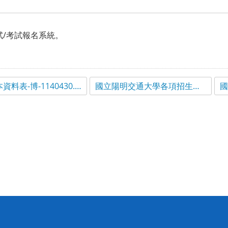
/考試報名系統。
備審基本資料表-博-1140430.odt
國立陽明交通大學各項招生入學考試視訊口試要點.pdf