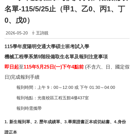
名單-115/5/25止（甲1、乙0、丙1、丁
0、戊0）
2026-05-20
王詩靚
115
學年度陽明交通大學碩士班考試入學
機械工程學系第9階段備取生名單及報到注意事項
即日起
至
115
年5月25日(一)下午4點前
(
不含六、日、國定假
日)完成報到手續
報到時間：上午 9：00～12:00 或 下午 01:30～04:00
報到地點：光復校區工程五館4樓437室
報到時需攜帶
1.
新生報到單、2. 歷年成績單、3.畢業證書正本或切結書、4.身份
證正本