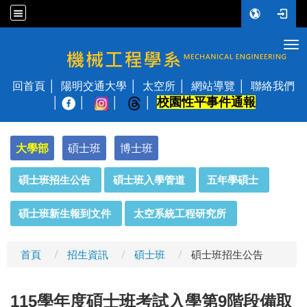
Tog
國立陽明交通大學 機械工程學系
回首頁
陽明交通大學
太空所
網站導覽
聯絡我們
校園性平事件通報
│
大學部
碩士班
博士班
:::
碩士班招生公告
碩士班入學管道
五年學碩士
碩士班新生報到文件
太空系統工程研究所
首頁
招生資訊
碩士班
碩士班招生公告
115
學年度碩士班考試入學第9階段備取