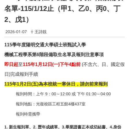
名單-115/1/12止
（甲1、乙0、丙0、丁
2、戊1）
2026-01-07
王詩靚
115
學年度陽明交通大學碩士班甄試入學
機械工程學系第6階段備取生名單及報到注意事項
即日起
至
115
年1月12日(一)下午4點前
(
不含六、日、國定假
日)完成報到手續
115
年1月2日(五)為本校統一寒休日，請勿前來報到
報到時間：上午 9：00～12:00 或 下午 01:30～04:00
報到地點：光復校區工程五館4樓437室
報到時需攜帶
1.
新生報到單、2. 歷年成績單、3.畢業證書正本或切結書、4.身份