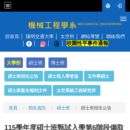
Tog
國立陽明交通大學 機械工程學系
回首頁
陽明交通大學
太空所
網站導覽
聯絡我們
校園性平事件通報
│
大學部
碩士班
博士班
:::
碩士班招生公告
碩士班入學管道
五年學碩士
碩士班新生報到文件
太空系統工程研究所
首頁
招生資訊
碩士班
碩士班招生公告
115
學年度碩士班甄試入學第6階段備取