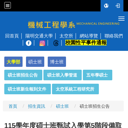
Tog
國立陽明交通大學 機械工程學系
回首頁
陽明交通大學
太空所
網站導覽
聯絡我們
校園性平事件通報
│
大學部
碩士班
博士班
:::
碩士班招生公告
碩士班入學管道
五年學碩士
碩士班新生報到文件
太空系統工程研究所
首頁
招生資訊
碩士班
碩士班招生公告
115
學年度碩士班甄試入學第5階段備取