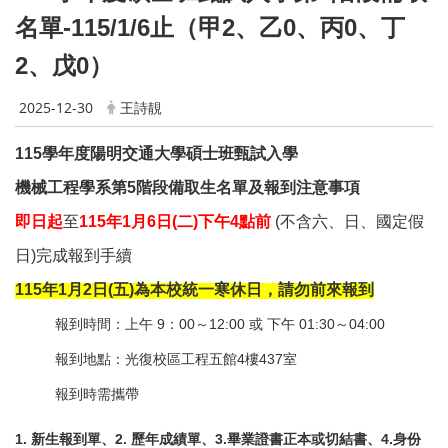
名單-115/1/6止
（甲2、乙0、丙0、丁
2、戊0）
2025-12-30
王詩靚
115
學年度陽明交通大學碩士班甄試入學
機械工程學系第5階段備取生名單及報到注意事項
即日起
至
115
年1月6日(二)下午4點前
(
不含六、日、國定假
日)完成報到手續
115
年1月2日(五)為本校統一寒休日，請勿前來報到
報到時間：上午 9：00～12:00 或 下午 01:30～04:00
報到地點：光復校區工程五館4樓437室
報到時需攜帶
1.
新生報到單、2. 歷年成績單、3.畢業證書正本或切結書、4.身份