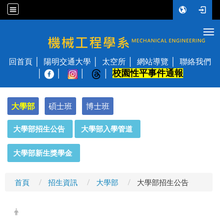
Tog
國立陽明交通大學 機械工程學系
回首頁
陽明交通大學
太空所
網站導覽
聯絡我們
校園性平事件通報
│
大學部
碩士班
博士班
:::
大學部招生公告
大學部入學管道
大學部新生獎學金
首頁
招生資訊
大學部
大學部招生公告