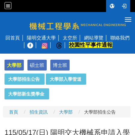
Tog
國立陽明交通大學 機械工程學系
回首頁
陽明交通大學
太空所
網站導覽
聯絡我們
校園性平事件通報
│
大學部
碩士班
博士班
:::
大學部招生公告
大學部入學管道
大學部新生獎學金
首頁
招生資訊
大學部
大學部招生公告
115/05/17(日) 陽明交大機械系申請入學