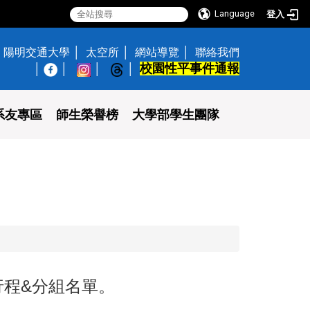
Language
登入
陽明交通大學
太空所
網站導覽
聯絡我們
校園性平事件通報
│
系友專區
師生榮譽榜
大學部學生團隊
動行程&分組名單。