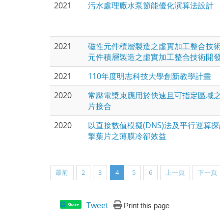
2021
污水處理廠水泵節能優化演算法設計
2021
磁性元件積層製造之虛實加工整合技術
元件積層製造之虛實加工整合技術開發 
2021
110年度明志科技大學創新教學計畫
2020
常壓電漿束應用於快速且可指定區域
片接合
2020
以直接數值模擬(DNS)法及平行運算
擎葉片之薄膜冷卻效益
最前
2
3
4
5
6
上一頁
下一頁
Tweet
Print this page
Share