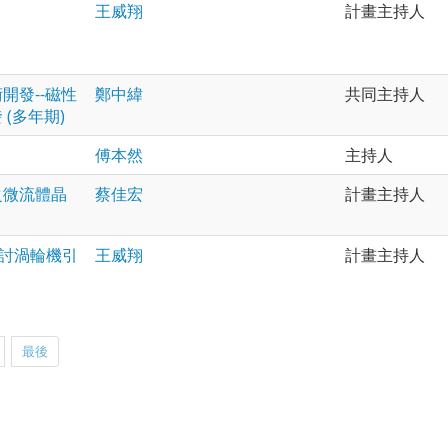
王威翔
計畫主持人
開發--磁性
鄭中緯
共同主持人
(多年期)
傅本然
主持人
之微流體晶
蔡佳宏
計畫主持人
探討渦輪機引
王威翔
計畫主持人
最後