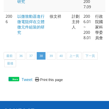
研究
200
7.09
200
以微致動器進行
徐文祥
計劃
200
行政
6
微電阻焊在立體
主持
6.01
院國
微元件組裝的研
人
~
家科
究
200
學委
8.01
員會
最前
36
37
38
39
40
上一頁
下一頁
最後
Tweet
Print this page
Share