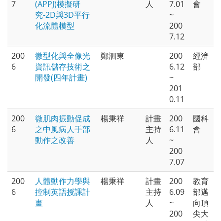
7
(APPJ)模擬研
人
7.01
會
究-2D與3D平行
~
化流體模型
200
7.12
200
微型化與全像光
鄭泗東
200
經濟
6
資訊儲存技術之
6.12
部
開發(四年計畫)
~
201
0.11
200
微肌肉振動促成
楊秉祥
計畫
200
國科
6
之中風病人手部
主持
6.11
會
動作之改善
人
~
200
7.07
200
人體動作力學與
楊秉祥
計畫
200
教育
6
控制英語授課計
主持
6.09
部邁
畫
人
~
向頂
200
尖大