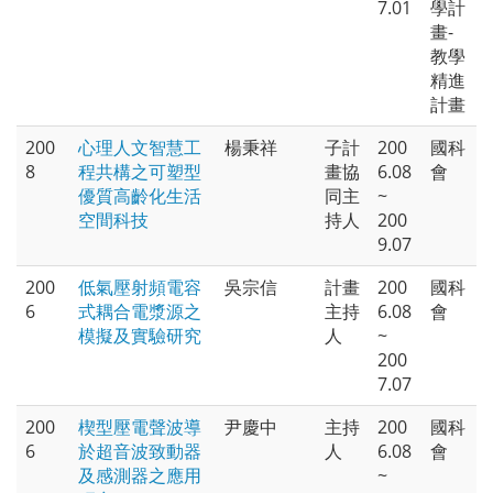
7.01
學計
畫-
教學
精進
計畫
200
心理人文智慧工
楊秉祥
子計
200
國科
8
程共構之可塑型
畫協
6.08
會
優質高齡化生活
同主
~
空間科技
持人
200
9.07
200
低氣壓射頻電容
吳宗信
計畫
200
國科
6
式耦合電漿源之
主持
6.08
會
模擬及實驗研究
人
~
200
7.07
200
楔型壓電聲波導
尹慶中
主持
200
國科
6
於超音波致動器
人
6.08
會
及感測器之應用
~