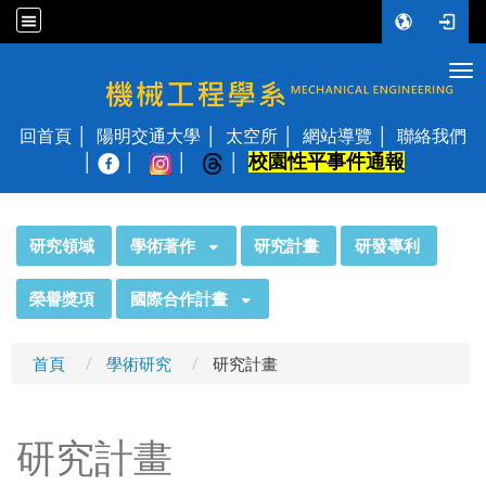
Tog
國立陽明交通大學 機械工程學系
回首頁
陽明交通大學
太空所
網站導覽
聯絡我們
校園性平事件通報
│
:::
研究領域
學術著作
研究計畫
研發專利
榮譽獎項
國際合作計畫
首頁
學術研究
研究計畫
研究計畫