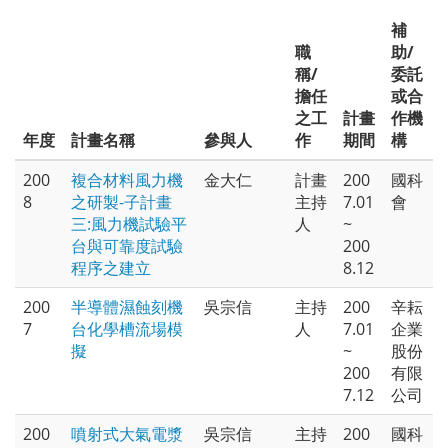
補
職
助/
稱/
委託
擔任
或合
之工
計畫
作機
年度
計畫名稱
參與人
作
期間
構
200
複合材料風力機
金大仁
計畫
200
國科
8
之研製-子計畫
主持
7.01
會
三:風力機試驗平
人
~
台與可靠度試驗
200
程序之建立
8.12
200
半導體濕蝕刻機
吳宗信
主持
200
辛耘
7
台化學槽流場模
人
7.01
企業
擬
~
股份
200
有限
7.12
公司
200
噴射式大氣電漿
吳宗信
主持
200
國科