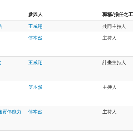
參與人
職稱/擔任之
法
王威翔
共同主持人
傅本然
主持人
究
王威翔
計畫主持人
傅本然
主持人
熱質傳能力
傅本然
主持人