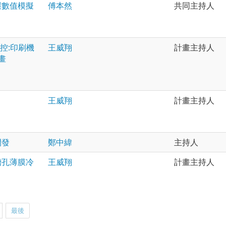
環數值模擬
傅本然
共同主持人
監控:印刷機
王威翔
計畫主持人
畫
王威翔
計畫主持人
開發
鄭中緯
主持人
槽孔薄膜冷
王威翔
計畫主持人
最後