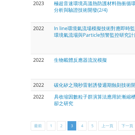
2023
極超音速環境高溫熱防護材料熱衝循
分析與驗證技術開發(2/4)
2022
In line環境氣流場模擬技術對應即時
環境氣流場與Particle預警監控研究計
2022
生物載體反應器流況模擬
2022
碳化矽之飛秒雷射誘發週期蝕刻技術
2022
具收缩因數粒子群演算法應用於漸縮
卻之研究
最前
1
2
3
4
5
上一頁
下一頁