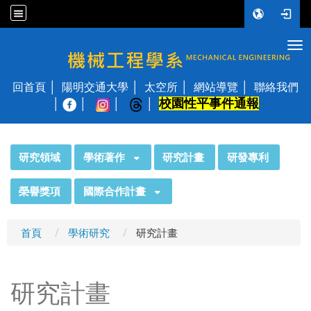
Tog
國立陽明交通大學 機械工程學系
回首頁
陽明交通大學
太空所
網站導覽
聯絡我們
校園性平事件通報
│
:::
研究領域
學術著作
研究計畫
研發專利
榮譽獎項
國際合作計畫
首頁
學術研究
研究計畫
研究計畫