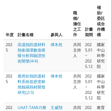
補
職
助/
稱/
委託
擔任
或合
之工
計畫
作機
年度
計畫名稱
參與人
作
期間
構
202
高溫熱防護材料
傅本然
共同
202
國家
5
熱衝循環數值模
主持
5.01
中山
擬分析與驗證技
人
~
科學
術開發(4/4)
202
研究
5.12
院
202
應用於熱防護材
傅本然
共同
202
國家
5
料系統低密度耐
主持
5.01
中山
燒蝕隔熱材開發
人
~
科學
研究(2/3)
202
研究
5.12
院
202
UAAT-TAMUS整
王威翔
共同
202
教育