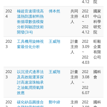
4.12
院
202
極超音速環境高
傅本然
共同
202
國家
4
溫熱防護材料熱
主持
4.01
中山
衝循環數值模擬
人
~
科學
分析與驗證技術
202
研究
開發(3/4)
4.12
院
202
工具機用旋轉視
王威翔
計畫
202
旺毅
3
窗最佳化分析
主持
3.09
企業
人
~
有限
202
公司
4.03
202
以沉浸式邊界法
王威翔
計畫
202
國科
3
及高效能運算探
主持
3.08
會
討高速滾珠軸承
人
~
之油氣潤滑氣障
202
效應
6.07
202
碳化矽晶圓接合
鄭中緯
主持
202
國科