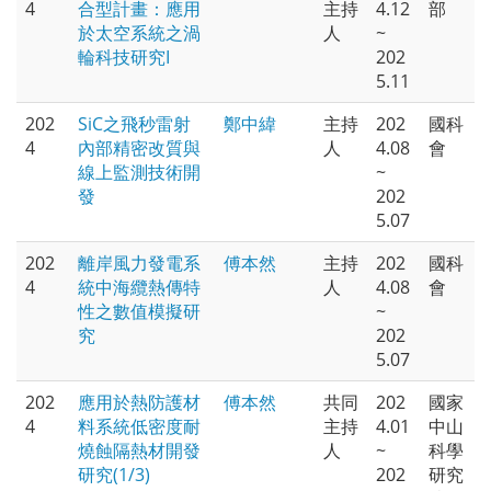
4
合型計畫：應用
主持
4.12
部
於太空系統之渦
人
~
輪科技研究I
202
5.11
202
SiC之飛秒雷射
鄭中緯
主持
202
國科
4
內部精密改質與
人
4.08
會
線上監測技術開
~
發
202
5.07
202
離岸風力發電系
傅本然
主持
202
國科
4
統中海纜熱傳特
人
4.08
會
性之數值模擬研
~
究
202
5.07
202
應用於熱防護材
傅本然
共同
202
國家
4
料系統低密度耐
主持
4.01
中山
燒蝕隔熱材開發
人
~
科學
研究(1/3)
202
研究