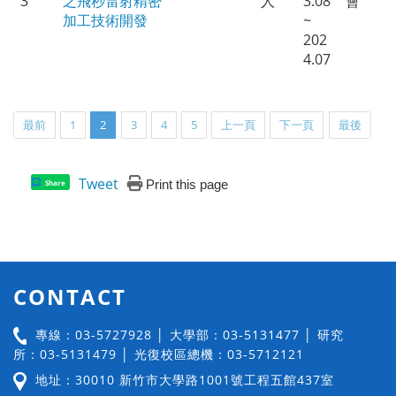
3
之飛秒雷射精密
人
3.08
會
加工技術開發
~
202
4.07
最前
1
2
3
4
5
上一頁
下一頁
最後
Tweet
Print this page
Share
CONTACT
專線：03-5727928 │ 大學部：03-5131477 │ 研究
所：03-5131479 │ 光復校區總機：03-5712121
地址：30010 新竹市大學路1001號工程五館437室