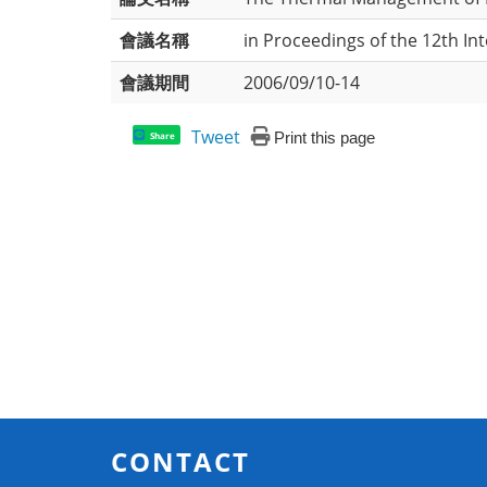
會議名稱
in Proceedings of the 12th In
會議期間
2006/09/10-14
Tweet
Print this page
Share
CONTACT