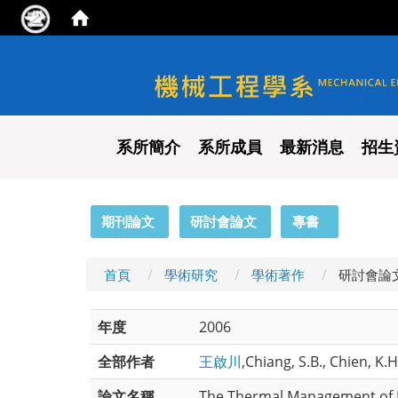
國立陽明交通大學 機械工程
系所簡介
系所成員
最新消息
招生
:::
期刊論文
研討會論文
專書
首頁
學術研究
學術著作
研討會論
年度
2006
全部作者
王啟川
,Chiang, S.B., Chien, K.
論文名稱
The Thermal Management of L