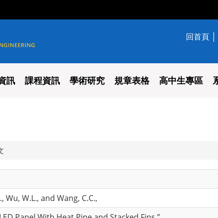
回首頁
學系
資訊
課程資訊
學術研究
規章表格
高中生專區
文
H., Wu, W.L., and Wang, C.C.,
ED Panel With Heat Pipe and Stacked Fins,”