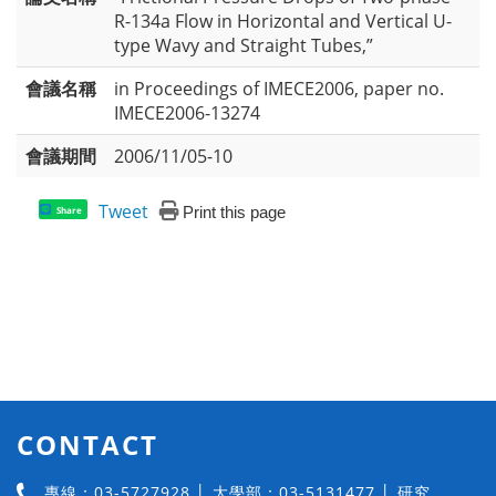
R-134a Flow in Horizontal and Vertical U-
type Wavy and Straight Tubes,”
會議名稱
in Proceedings of IMECE2006, paper no.
IMECE2006-13274
會議期間
2006/11/05-10
Tweet
Print this page
Share
CONTACT
專線：03-5727928 │ 大學部：03-5131477 │ 研究