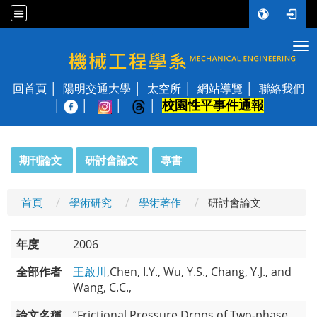
Tog
國立陽明交通大學 機械工程學系
回首頁
陽明交通大學
太空所
網站導覽
聯絡我們
校園性平事件通報
│
:::
期刊論文
研討會論文
專書
首頁
學術研究
學術著作
研討會論文
年度
2006
全部作者
王啟川
,Chen, I.Y., Wu, Y.S., Chang, Y.J., and
Wang, C.C.,
論文名稱
“Frictional Pressure Drops of Two-phase