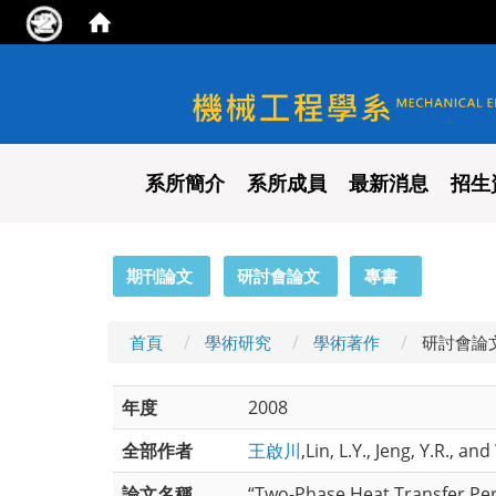
國立陽明交通大學 機械工程
系所簡介
系所成員
最新消息
招生
:::
期刊論文
研討會論文
專書
首頁
學術研究
學術著作
研討會論
年度
2008
全部作者
王啟川
,Lin, L.Y., Jeng, Y.R., an
論文名稱
“Two-Phase Heat Transfer Per