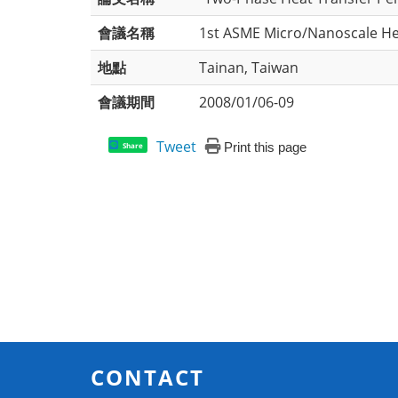
會議名稱
1st ASME Micro/Nanoscale He
地點
Tainan, Taiwan
會議期間
2008/01/06-09
Tweet
Print this page
Share
CONTACT