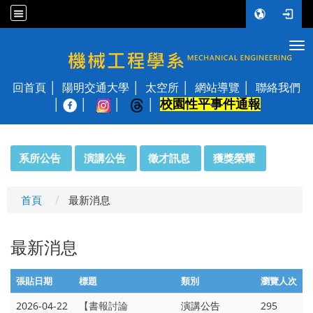
Tog
國立陽明交通大學 機械工程學系
回首頁
陽明交通大學
太空所
網站導覽
聯絡我們
校園性平事件通報
│
:::
系所公告
演講公告
徵才訊息
獲獎榮耀
首頁
最新消息
最新消息
張貼日期
標題
類別
瀏覽人次
2026-04-22
【書報討論
演講公告
295