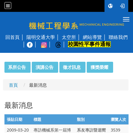
Tog
國立陽明交通大學 機械工程學系
回首頁
陽明交通大學
太空所
網站導覽
聯絡我們
校園性平事件通報
│
:::
系所公告
演講公告
徵才訊息
獲獎榮耀
首頁
最新消息
最新消息
張貼日期
標題
類別
瀏覽人次
2009-03-20
專訪機械系第一屆博
系友專訪暨迴嚮
3539