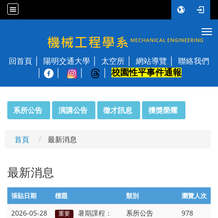
Tog
國立陽明交通大學 機械工程學系
回首頁
陽明交通大學
太空所
網站導覽
聯絡我們
校園性平事件通報
│
:::
系所公告
演講公告
徵才訊息
獲獎榮耀
首頁
最新消息
最新消息
張貼日期
標題
類別
瀏覽人次
2026-05-28
暑期課程：
系所公告
978
重要