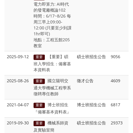
電力即算力: AI時代
的發電廠概論102
時間：6/17~8/26 每
周三早上09:00-
12:00 (只要至少到課
1hr即可)
地點：工程五館205
教室
2025-09-12
【重要】碩
碩士班招生公告
9056
重要
班入學招生：備審基
本資料表
2025-08-26
國立陽明交
徵才公告
4609
重要
通大學機械工程學系
徵聘專任教師
2021-04-07
博士班招生
博士班招生公告
6817
重要
『備審基本資料表』
2019-09-30
機械系師資
碩士班招生公告
29373
重要
及實驗室簡